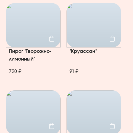
Пирог "Творожно-
"Круассан"
лимонный"
720 ₽
91 ₽