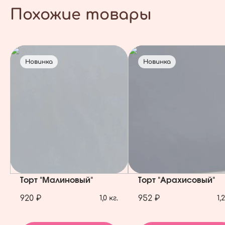
Похожие товары
Новинка
Новинка
Торт "Малиновый"
Торт "Арахисовый"
920 ₽
952 ₽
1,0 кг.
1,