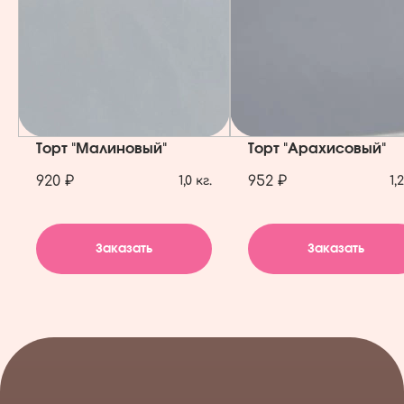
Торт "Малиновый"
Торт "Арахисовый"
920 ₽
952 ₽
1,0 кг.
1,
Заказать
Заказать