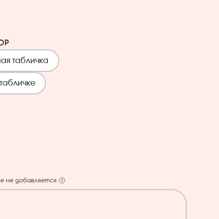
ОР
ая табличка
табличке
е не добавляется