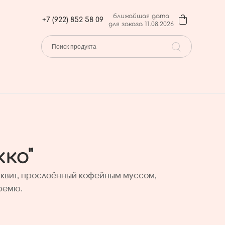
ближайшая дата
+7 (922) 852 58 09
для заказа 11.08.2026
ко"
квит, прослоённый кофейным муссом,
ремю.