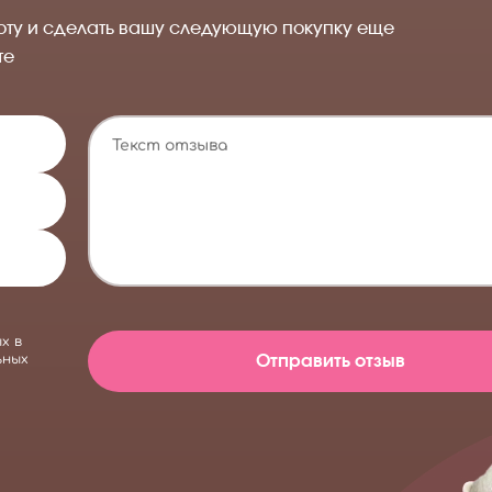
оту и сделать вашу следующую покупку еще
те
ых
в
ьных