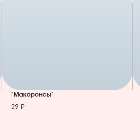
"Макаронсы"
29 ₽