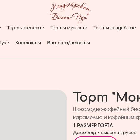
е
Торты женские
Торты мужские
Торты свадебные
Пухе
Контакты
Вопросы/ответы
Торт "Мок
Шоколадно-кофейный бис
карамелью и кофейным к
1.
РАЗМЕР ТОРТА
Диаметр / высота ярусов