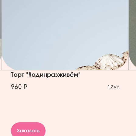
Торт "#одинразживём"
960 ₽
1,2 кг.
Заказать