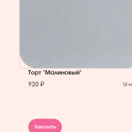
Торт "Малиновый"
920 ₽
1,0 к
Заказать