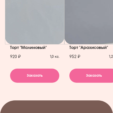
Торт "Малиновый"
Торт "Арахисовый"
920 ₽
952 ₽
1,0 кг.
1,
Заказать
Заказать