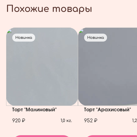
Похожие товары
Новинка
Новинка
Торт "Малиновый"
Торт "Арахисовый"
920 ₽
952 ₽
1,0 кг.
1,