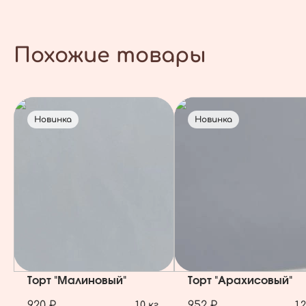
Похожие товары
Новинка
Новинка
Торт "Малиновый"
Торт "Арахисовый"
920 ₽
952 ₽
1,0 кг.
1,