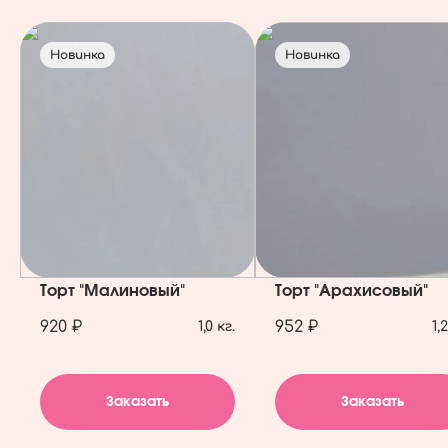
Новинка
Новинка
Торт "Малиновый"
Торт "Арахисовый"
920 ₽
952 ₽
1,0 кг.
1,
Заказать
Заказать